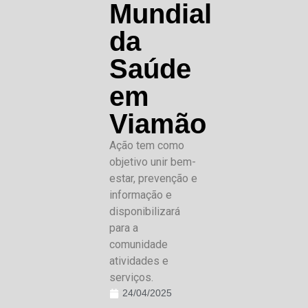
Mundial
da
Saúde
em
Viamão
Ação tem como
objetivo unir bem-
estar, prevenção e
informação e
disponibilizará
para a
comunidade
atividades e
serviços.
24/04/2025