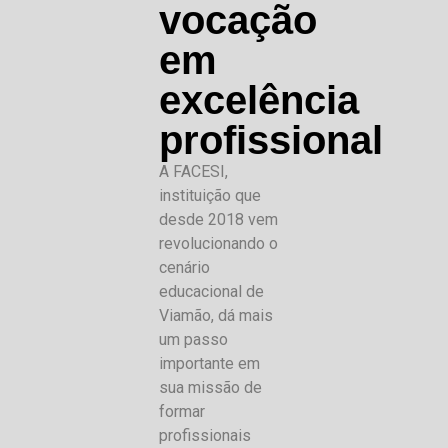
vocação
em
excelência
profissional
A FACESI,
instituição que
desde 2018 vem
revolucionando o
cenário
educacional de
Viamão, dá mais
um passo
importante em
sua missão de
formar
profissionais